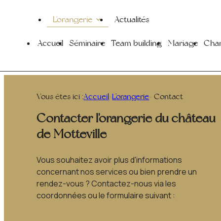
Panneau de gestion des cookies
L'orangerie
Actualités
Accueil
Séminaire
Team building
Mariage
Cham
Vous êtes ici :
Accueil
>
L'orangerie
> Contact
Contacter l'orangerie du château
de Motteville
Vous souhaitez avoir plus d'informations
concernant nos services ou bien prendre un
rendez-vous ?
Contactez-nous via les
coordonnées ou le formulaire suivant :