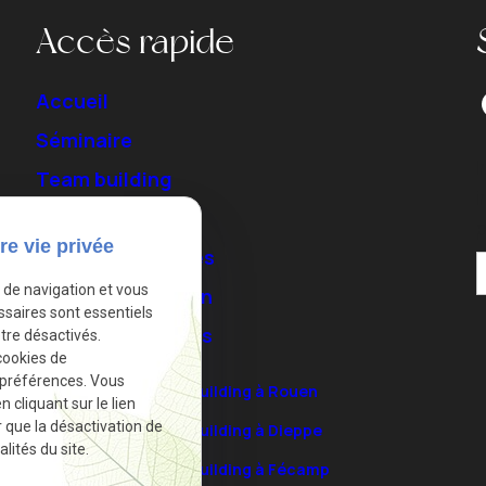
Accès rapide
Accueil
Séminaire
I
Team building
Mariage
re vie privée
Chambres d'hôtes
e de navigation et vous
Salle de réception
ssaires sont essentiels
Lieux touristiques
tre désactivés.
cookies de
 préférences. Vous
Séminaires et team building à Rouen
cliquant sur le lien
r que la désactivation de
Séminaires et team building à Dieppe
lités du site.
Séminaires et team building à Fécamp