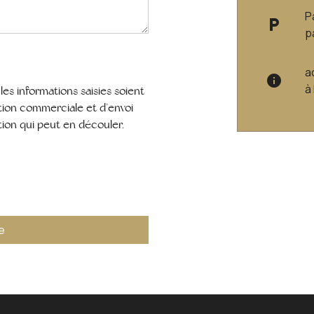
P
local_parking
p
a
info
à
es informations saisies soient
ation commerciale et d’envoi
ion qui peut en découler.